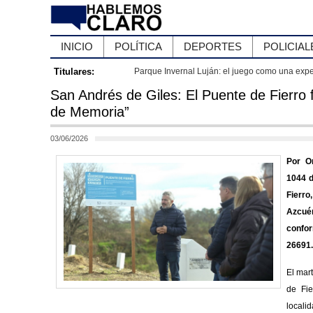
INICIO
POLÍTICA
DEPORTES
POLICIAL
Titulares:
Parque Invernal Luján: el juego como una experiencia compartida 
San Andrés de Giles: El Puente de Fierro f
de Memoria”
03/06/2026
Por O
1044 d
Fierr
Azcué
confor
26691.
El mar
de Fie
loca