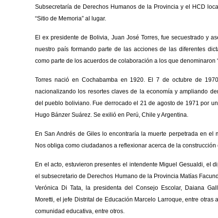
Subsecretaría de Derechos Humanos de la Provincia y el HCD local
“Sitio de Memoria” al lugar.
El ex presidente de Bolivia, Juan José Torres, fue secuestrado y a
nuestro país formando parte de las acciones de las diferentes dict
como parte de los acuerdos de colaboración a los que denominaron 
Torres nació en Cochabamba en 1920. El 7 de octubre de 197
nacionalizando los resortes claves de la economía y ampliando derec
del pueblo boliviano. Fue derrocado el 21 de agosto de 1971 por u
Hugo Bánzer Suárez. Se exilió en Perú, Chile y Argentina.
En San Andrés de Giles lo encontraría la muerte perpetrada en el 
Nos obliga como ciudadanos a reflexionar acerca de la construcción 
En el acto, estuvieron presentes el intendente Miguel Gesualdi, el di
el subsecretario de Derechos Humano de la Provincia Matías Facund
Verónica Di Tata, la presidenta del Consejo Escolar, Daiana Gall
Moretti, el jefe Distrital de Educación Marcelo Larroque, entre otras
comunidad educativa, entre otros.