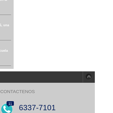
6, una
cuela
CONTACTENOS
11
6337-7101