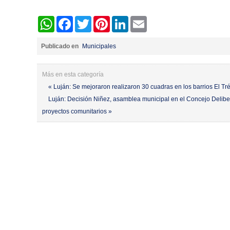
WhatsApp
Facebook
Twitter
Pinterest
LinkedIn
Email
Publicado en
Municipales
Más en esta categoría
« Luján: Se mejoraron realizaron 30 cuadras en los barrios El Tr
Luján: Decisión Niñez, asamblea municipal en el Concejo Delibe
proyectos comunitarios »