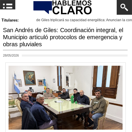
ucción de una nueva Estación Transformadora de $31.000
Titulares:
General Rodrígu
San Andrés de Giles: Coordinación integral, el
Municipio articuló protocolos de emergencia y
obras pluviales
28/05/2026