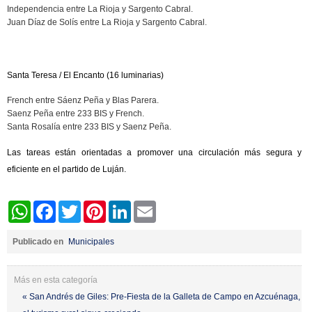
Independencia entre La Rioja y Sargento Cabral.
Juan Díaz de Solís entre La Rioja y Sargento Cabral.
Santa Teresa / El Encanto (16 luminarias)
French entre Sáenz Peña y Blas Parera.
Saenz Peña entre 233 BIS y French.
Santa Rosalía entre 233 BIS y Saenz Peña.
Las tareas están orientadas a promover una circulación más segura y
eficiente en el partido de Luján.
WhatsApp
Facebook
Twitter
Pinterest
LinkedIn
Email
Publicado en
Municipales
Más en esta categoría
« San Andrés de Giles: Pre-Fiesta de la Galleta de Campo en Azcuénaga,