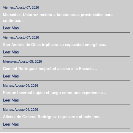
Viernes, Agosto 07, 2026
Mercedes: Ustarroz recibió a funcionarias provinciales para
continuar...
Leer Más
Viernes, Agosto 07, 2026
San Andrés de Giles triplicará su capacidad energética:...
Leer Más
Miércoles, Agosto 05, 2026
General Rodríguez mejoró el acceso a la Escuela...
Leer Más
Martes, Agosto 04, 2026
Parque Invernal Luján: el juego como una experiencia...
Leer Más
Martes, Agosto 04, 2026
Atletas de General Rodríguez regresaron al país tras...
Leer Más